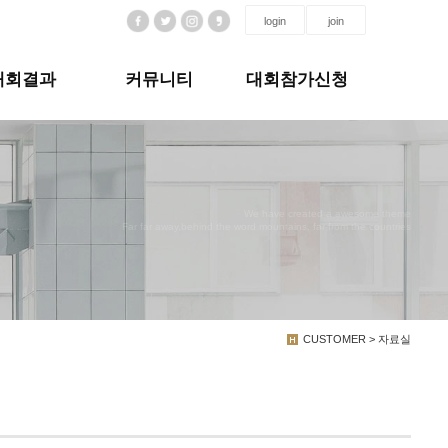
login
join
대회결과
커뮤니티
대회참가신청
We have created a awesome theme
Far far away,behind the word mountains, far from the countries
CUSTOMER > 자료실