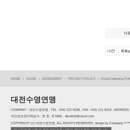
다
HOME
GUIDE
AGREEMENT
PROVACY POLICY
Email Collecting Proh
대전수영연맹
COMPANY : 대전수영연맹 , TEL : 042) 222-5038 , FAX : 042) 221-8414 , ADDR
개인정보관리책임자 : 현 정 , E-MAIL : djswim2@naver.com
powe
COPYRIGHT (c) 대전수영연맹, ALL RIGHTS RESERVED. design by Company