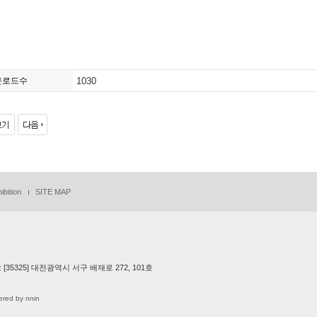
운로드수
1030
ibition
SITE MAP
ESS : [35325] 대전광역시 서구 배재로 272, 101호
red by nnin