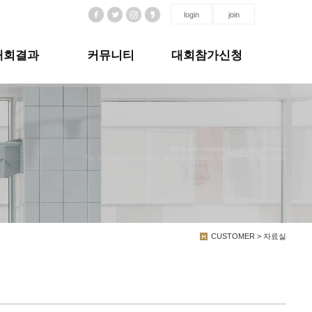
login
join
대회결과
커뮤니티
대회참가신청
We have created a awesome theme
Far far away,behind the word mountains, far from the countries
CUSTOMER > 자료실