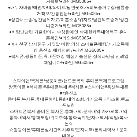
거확보/●라인:MG5085●
●배우자바람/애인/아내/와이프/남편뒷조사/외도증거수집/불륜증
거확보/간통전문/●라인:MG5085●
●상간녀소송/상간남위자료/이혼소송/위자료/남편외도증거/상간
녀증거/●라인:MG5085●
●바람난남편 가출한아내 수상한애인 삭제한카톡내역복구 휴대
폰확인/●라인:MG5085●
●여자친구 남자친구 거짓말 바람 의심 스마트폰해킹/카카오톡해
킹 흥신소 해킹의뢰 /●라인:MG5085●
●복제폰,쌍둥이폰,휴대폰해킹 핵심기술전문 정직과믿음 신뢰업
체입니다/●라인:MG5085●
스파이앱/복제폰/쌍둥이폰/핸드폰복제.휴대폰복제프로그램
쌍둥이폰 #복제폰 #휴대폰복제 #복사폰 #스파이앱#용산복제폰
#it흥신소
좀비폰.복사폰.휴대폰해킹.통화내역조회.카카오톡내역조회.핸드
폰도청
스마트폰복제.좀비폰.복사폰.통화내역.문자내역.카카오톡내역
통화내역서/통화도청/위치추적/통화녹취/문자내역서/작업/복사
폰☆
☆쌍둥이폰/휴대폰실시간위치추적/문자내역/통화내역서 / 문자
내역서