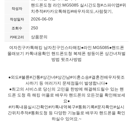
핸드폰도청 라인:MG5085 실시간도청#스파이앱#위
작성자
치추적#카카오톡해킹#배우자외도,사람찾기,
2026-06-09
작성일자
250
조회수
상품문의
카테고리
여자친구카톡해킹 남자친구인스타해킹●라인:MG5085●핸드폰
몰래보기 카톡내용확인 핸드폰도청 복제폰 쌍둥이폰 상간녀처벌
방법 뒷조사방법
●외도#불륜#간통#상간녀#상간남#이혼소송#결혼전배우자뒷조
사하기 등 여러가지 문제점들이 발생합니다●
●최고의 서비스로 당신의 고민을 한방에 해결해드릴수 있는 핸
드폰 도청 즉 해킹 어플로 배우자 핸드폰의 모든것을 확인해보세
요●
#카톡내용실시간확인#카톡내역복구#통화기록#문자확인#실시
간위치추적#통화도청 등 다양한 기능들로 배우자 핸드폰을 확인
하실수 있어요.~