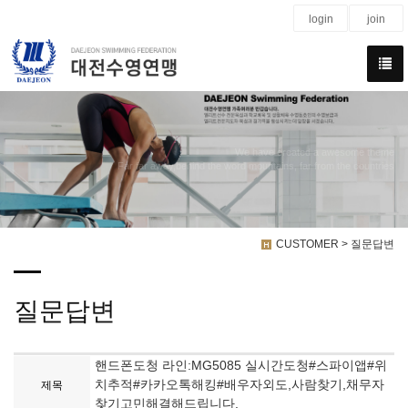
login
join
We have created a awesome theme
Far far away,behind the word mountains, far from the countries
CUSTOMER > 질문답변
질문답변
핸드폰도청 라인:MG5085 실시간도청#스파이앱#위
치추적#카카오톡해킹#배우자외도,사람찾기,채무자
제목
찾기고민해결해드립니다.