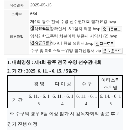
2025-05-15
작성일자
664
조회수
제4회 광주 전국 수영 선수권대회 참가요강.hwp
양식1 학교장확인서_3.1일자 적용.hwp
양식2 학교폭력 처분이력 부존재 서약서 (2).hwp
첨부파일
양식3 대회참가비 환불 요청서.hwp
수구 및 아티스틱스위밍 참가신청서.zip
1.
대회명칭
:
제
4
회 광주 전국 수영 선수권대회
2.
기 간
: 2025. 6. 11. - 6. 15. / 5
일간
아티스틱
경 영
다 이 빙
수 구
스위밍
6. 11. - 6. 1
6. 11. - 6. 1
6. 11. - 6. 1
6. 14. - 6. 1
기 간
5.
4.
4.
5
※
수구의 경우
8
팀 이상 참가 시 감독자회의 종료 후
2
경기 진행 예정