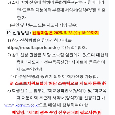
5)
23
세 이하 선수에 한하여 문화체육관광부 지침에 따라
“
학교폭력 처분이력 부존재 서약서
(
양식
#2)”
를 제출
한 자
(
본인 및 학부모 또는 지도자 서명 필수
)
10.
신청방법
:
신청마감은
2025. 5. 28.(
수
) 18:00
까지
1)
참가신청방법은 참가신청 사이트
(
https://result.sports.or.kr
) “
매뉴얼
”
참조
.
2)
참가신청 권한은 해당 소속팀 임원에게 있으며 대한체
육회
“
지도자
‧
선수등록신청
”
사이트에 등록하여
시
·
도수영연맹
,
대한수영연맹의 승인이 되어야 참가신청 가능함
.
※
스포츠지원포털에 해당 소속팀으로 지도자 등록
必
3)
학생선수는 첨부된
‘
학교장확인서
(
양식
1)‘
및
’
학교폭
력 처분이력 부존재 서약서
(
양식
2)‘
를 신청기간 내
으로 메일 내 첨부하여야 함
.
swim@korswim.co.kr
-
메일명
: “
제
4
회 광주 수영 선수권대회 필요서류
(
팀