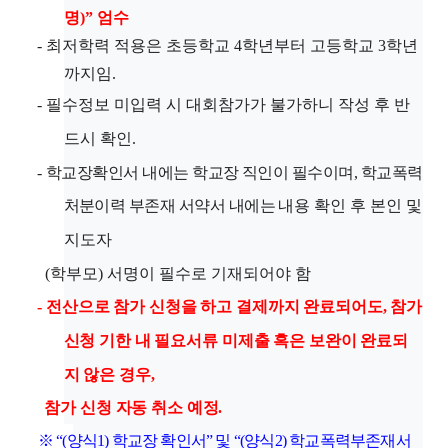
명
)”
엄수
-
최저학력 적용은 초등학교
4
학년부터 고등학교
3
학년
까지임
.
-
필수정보 미입력 시 대회참가가 불가하니 작성 후 반
드시 확인
.
-
학교장확인서 내에는 학교장 직인이 필수이며
,
학교폭력
처분이력 부존재 서약서 내에는
내용 확인 후 본인 및
지도자
(
학부모
)
서명이 필수로 기재되어야 함
-
전산으로 참가 신청을 하고 결제까지 완료되어도
,
참가
신청 기한 내 필요서류 미제출 혹은 보완이 완료되
지 않은 경우
,
참가 신청 자동 취소 예정
.
※
“(
양식
1)
학교장 확인서
”
및
“(
양식
2)
학교폭력부존재서