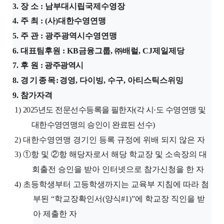
3.
장 소
:
남부대시립국제수영장
4.
주 최
: (
사
)
대한수영연맹
5.
주 관
:
광주광역시수영연맹
6.
대표팀후원
: KB
금융그룹
,
㈜
배럴
, CJ
제일제당
7.
후 원
:
광주광역시
8.
경 기 종 목
:
경영
,
다이빙
,
수구
,
아티스틱스위밍
9.
참가자격
1)
2025
년도 전문선수등록을 필한자
(
각 시
·
도 수영연맹 및
대한수영연맹의 승인이 완료된 선수
)
2)
대한수영연맹 경기인 등록 규정에 위배 되지 않은 자
3)
①
항 및
②
항 해당자로서 해당 학교장 및 소속장의 대
회출전 승인을 받아 인터넷으로 참가신청을 한 자
4)
초등학생부터 고등학생까지는 교육부 지침에 따라 첨
부된
“
학교장확인서
(
양식
#1)”
에
학교장 직인을 받
아 제출한 자