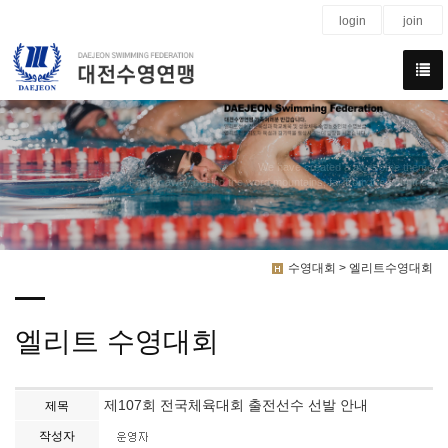
login
join
We have created a awesome theme
Far far away,behind the word mountains, far from the countries
수영대회 > 엘리트수영대회
엘리트 수영대회
제107회 전국체육대회 출전선수 선발 안내
제목
작성자