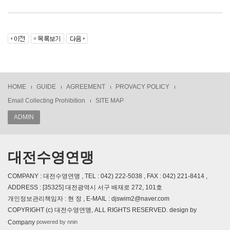
HOME
GUIDE
AGREEMENT
PROVACY POLICY
Email Collecting Prohibition
SITE MAP
ADMIN
대전수영연맹
COMPANY : 대전수영연맹 , TEL : 042) 222-5038 , FAX : 042) 221-8414 ,
ADDRESS : [35325] 대전광역시 서구 배재로 272, 101호
개인정보관리책임자 : 현 정 , E-MAIL : djswim2@naver.com
COPYRIGHT (c) 대전수영연맹, ALL RIGHTS RESERVED. design by
powered by nnin
Company