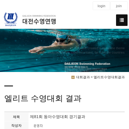
login
join
We have created a awesome theme
Far far away,behind the word mountains, far from the countries
대회결과 > 엘리트수영대회결과
엘리트 수영대회 결과
제81회 동아수영대회 경기결과
제목
작성자