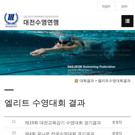
login
join
We have created a awesome theme
Far far away,behind the word mountains, far from the countries
대회결과 > 엘리트수영대회결과
엘리트 수영대회 결과
21
제19회 대전교육감기 수영대회 경기결과
20
제4회 꿈나무 전국수영대회 경기결과