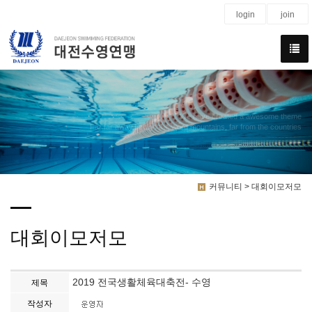
login
join
We have created a awesome theme
Far far away,behind the word mountains, far from the countries
커뮤니티 > 대회이모저모
대회이모저모
2019 전국생활체육대축전- 수영
제목
작성자