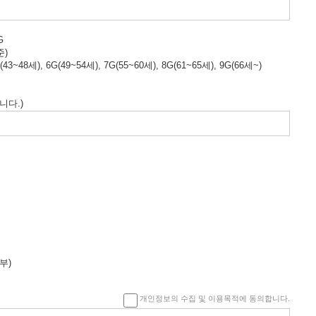
G
준)
(43~48세), 6G(49~54세), 7G(55~60세), 8G(61~65세), 9G(66세~)
니다.)
부)
개인정보의 수집 및 이용목적에 동의합니다.