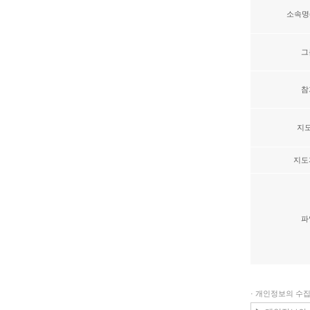
소속명
그
참
지
지도
파
· 개인정보의 수