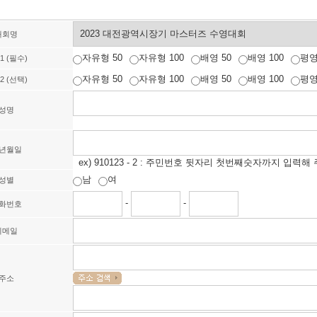
대회명
자유형 50
자유형 100
배영 50
배영 100
평영
1 (필수)
자유형 50
자유형 100
배영 50
배영 100
평영
2 (선택)
성명
년월일
ex) 910123 - 2 : 주민번호 뒷자리 첫번째숫자까지 입력
남
여
성별
-
-
화번호
이메일
주소