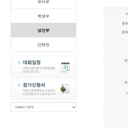
유아부
학생부
종목
성인부
종목
단체전
생
전