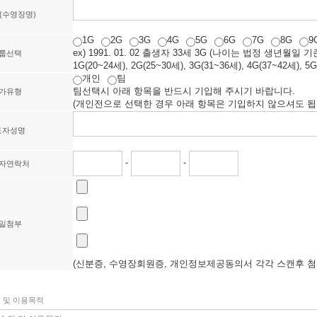
(수영장명)
1G
2G
3G
4G
5G
6G
7G
8G
9
ex) 1991. 01. 02 출생자 33세 3G (나이는 법정 생년월일 기
룹선택
1G(20~24세), 2G(25~30세), 3G(31~36세), 4G(37~42세), 5G
개인
팀
팀선택시 아래 항목을 반드시 기입해 주시기 바랍니다.
가유형
(개인전으로 선택한 경우 아래 항목은 기입하지 않으셔도 됩
도자성명
-
-
자연락처
일첨부
(신분증, 수영장회원증, 개인정보제공동의서 각각 스캔후 첨
집 및 이용목적